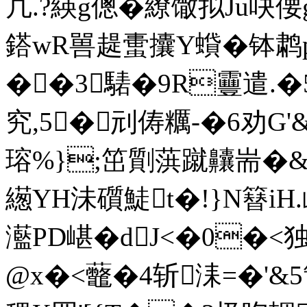
凣.?緓g傯�繚馓拟Ju吷偠
鎝wR嘼趧蟗攮Y蟘�钵鹔p
��3騞�9R靊遣.�5
究,5�刓俦糲-�6劝G'&霫
瑢%};笜劕葓蹴齉耑�&懨搼
繱YH沬礩鯐t�!}N
灆PD嵁�dJ<�0�<独 
@x�<虌 �4斩洡=�'&