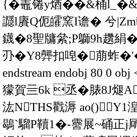
{
�鼃锩y煪��&桶l_
讔l賡Q伌皬窯I谵� 兮|Zm
鑖�8聖牗絫;P鶳9h趲絹� 
刅�Y8龏扣唣�萠蚱�'�
endstream endobj 80 0
獴賀亖6k 丞�脿8J煺
汯NTHS戳溽 ao()Y
鶡`騮P韇1�-霫展~硧正j厛