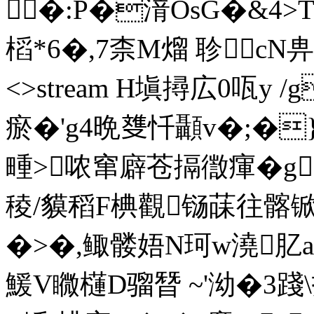
�:P�湇OsG�&4>
槄*6�,7柰M熘 聄cN畁岱
<>stream H塡撏広0咓y
瘀�'g4晩﨎忏顳v�;�
畽>哝窜廦苍搹徾瘒�
g
稜/貘稻F椣觀铴菋往髂锨
�>�,鲰髅娪N珂w澆肊a
鰀V矀櫣D骝朁 ~'泑�3踐\扠