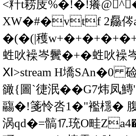
<粁t耢庋%�!�!癢@^�
XW�#�vtf 2厵侺
�(�(|穫w+�+�+�+�
﨡吙襙岑鬢�+�﨡吙襙岑鬢�
Ⅺ
>stream H墧SAn�0
豃{圖`徢泯��G7炜凤
鬺�!箋怜呇1�"襤檼� 腹
涡qd�=髇⒘珫O畦Za4�