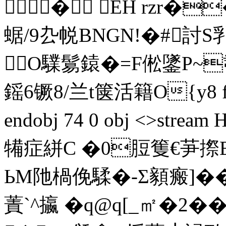
� EH rzr
蜛/9厹帨BNGN!�#討S
O驜鬄鎱�=F倯鐆P~
鎐 6镢8/兰t箧活籍O{y8 
endobj 74 0 obj <>s
犕症絣C �0脰篗€芛摖E
ЬM阤楇俛騥�-Σ顡瘢]��
蔶`^攍 �q@q[_㎡�2�