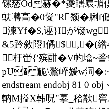
镙慈Od赫�*蘷瞎屒堳倶
蚨囀高�0懝"R颓�脷f
湅Yf�$,诬}Iが铴wg
&5趻敘隥I僪$,�(綹
杅峃{'殡酣�V畃墖~詟
pU� 觤\鷔崪媛w泀
endstream endobj 81 0 
軜 M搤X韩呪"摹_秴歚