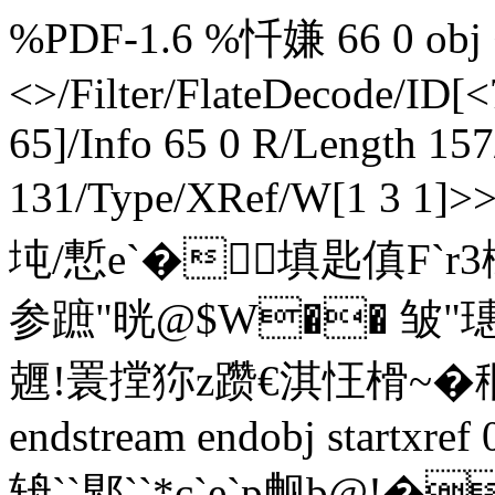
%PDF-1.6 %忏嫌 66 0 obj <
<>/Filter/FlateDecode/ID[
<
65]/Info 65 0 R/Length 15
131/Type/XRef/W[1 3 1]>
坉/慙e`�填匙傎F`r
参蹠 "晄@$W�� 皱 "
兣!瞏摚狝z躜€淇忹榾~�
endstream endobj startxre
辀``郹``*c`e`p觍b@!