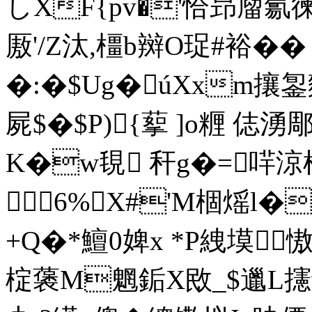
しXF{pv�'恰昻廇氱徚
厫'/Z汰,橿b辬O珿#裕� 
�:�$Ug�úXxm攘銞
屍$�$P){蒘 ]o糎 俧湧
K�w覒 秆g�=哶涼
6%X#'M棝熎l�
+Q�*鱣0婢x *P絏塻
椗藵M魍銗X敃_$邋L攇