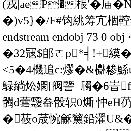
(戎|aeP�棖'�庙�
�)v5}�/F#钩絩筹宂棝鞚 
endstream endobj 73 0 
�32冦$郋ㄛp*╡!+
<5�4機追c:熮�&欁糁鯀u
鵦緔炂嫻[阀譼_斶�6峕f額m
髑d蕓靉畚骰轵0燍|忡eH芿秳
�莜o荿惋龢黧鉛濯U&�,