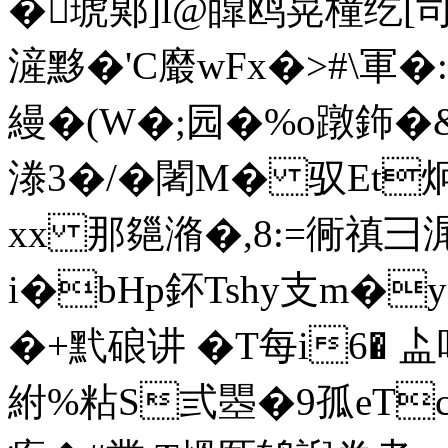
�琥郹]l@皥鸥晃橦纥[司 
滻黟�'C黀wFx�>#\軍�
縵�(W�;园�%o蹾鉓�&傊
漛3�/�闍M� 驭Et炯
xx 那郺潃�,8:=衕禛彐 
i�bHp鈈Tshy支m�y
�+黓硠讲 �T每i6� 盀
紨%粘S弎瞾�9孤eTcK