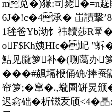
m苋�)猭:司毙�=n趗
6J�!c�4承� 峀謮撃’8
1毪爸Yb泑饣祎韥莎R鞷�
oF$Kh姨HIc�屺 "蚸�
鮚见朧箩补�(嗍蔼办箩
���#飊塥楩俑确/捧
帘箩;�窜�.,蠬圄缾炅颁
迟樖础�析镃叐颀<4�瞐: