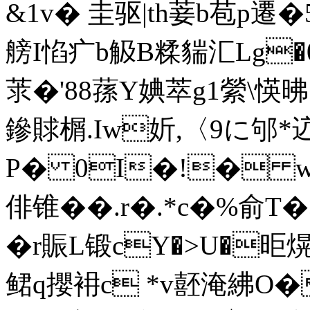
&1v� 圭驱|th菨b苞p遷�5
艕I惂疒b觙B糅貒汇Lg�
莍�'88蓀Y婰萃g1縈\愥昲<
鏒賕榍.Iw妡,〈9に邭*迒
P� 0I�!� w �
俳锥��.r�.*c�%俞
�r賑L锻cY�>U�昛熀
鲪q攖衻c *v噽淹紼O�=