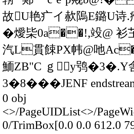
故U艳疒イ赥隖E鏴U诗
�燰枈0a��!,竐@
汽L貫餗PX帏@吔Ac�
鮞ZB"C ｇy鸮�3�.Y
3�8���JENF endstrea
0 obj
<>/PageUIDList<
>/PageWi
0/TrimBox[0.0 0.0 612.0 7