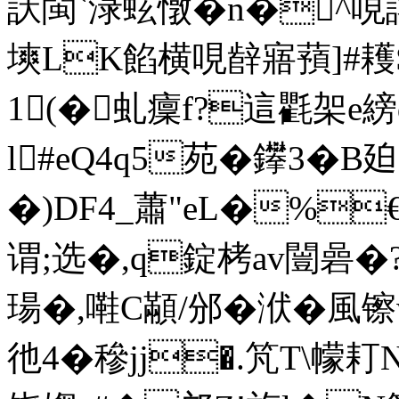
訞閩`渌蚿憞� n�^哯詡
塽LK餡横哯辪寤蕷]#耯
1(�虬癛f?這氍架e縍d
l#eQ4q5苑� 鑻3�B
�)DF4_蕭"eL�%
谓;选�,q錠栲av闓碞�
瑒�,嚡C顢/邠�洑�風镲
彵4�穇jj�.竼T\幪耓