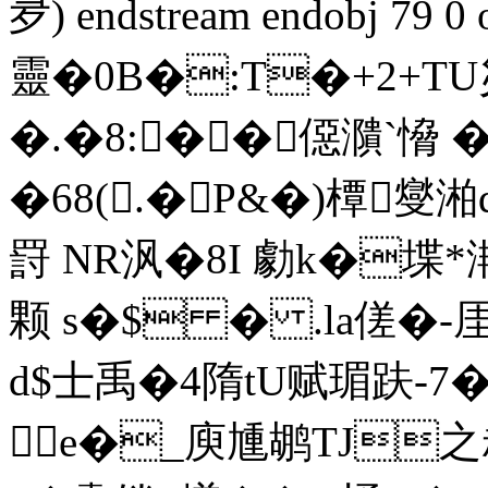
夛) endstream endobj 7
靈�0B�:T�+2+TU
�.�8:��僫濻`愶 
�68(.�P&�)橝燮湐
罸 NR沨�8I 勮k�堞*
颗 s�$ � .la傞�-厓胖�
d$士禹�4隋tU赋瑂趺-7� 
e�_庾尰鹕TJ