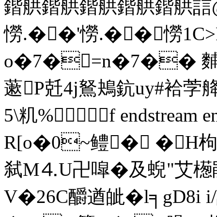
鍇舼鍇舼鍇舼鍇舼鍇舼誩@s
憦.��'憦.��憦1
o�7�=n�7�� 
藗P兛4j鴑鴂鈧uy#袷茡舽
5\籶%f endstream e
R[o�0~鳢� �H
弑M⒋U卍噑�及蜺"艾檧鹃\
V�26C釂遒皉�l╕gD8i i