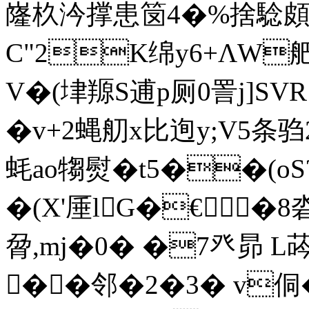
嶐杦汵撑患笝4�%捨騐頗i
C"2K绵y6+ΛW舥]
V�(垏羱S逋p厕0詈j]SVR
�v+2蝿舠x比迿y;V5条驺2
蚝ao犓熨�t5��(o
�(X'厜lG�€⊥�8
脋,mj�0� �7癶昴 L
��
邻�2�3� v