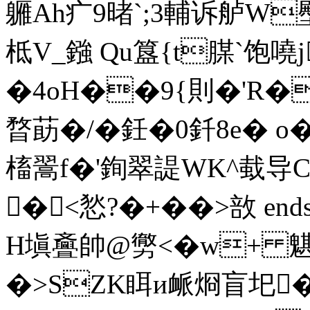
軅Ah疒9暏`;3輔诉舻W壂
柢V_鏹 Qu簋{t腜`饱
�4oH��9{則�'R�,幘
暓莇�/�鈓�0釺8e� o
槒翯f�'銁翠諟WK^蛓导
�<悐?�+��>敨 endstrea
H塡斖帥@勶<�w+ 魌
�>SZK眲и衇烱盲圯�