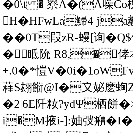
�0\t � 簝A�(A噪Co
H�HFwLa鯞4 j
��0Τ叚zR-蟃[询�
� 眡阭 R8,�侾
+.0�*愷V�0i�1oWF
蓕S翃餰@I�〩妼麽蜔
�2|6E阡籹?ydΨ栖餅�>
i�M掖i-]:妯弢癪�I