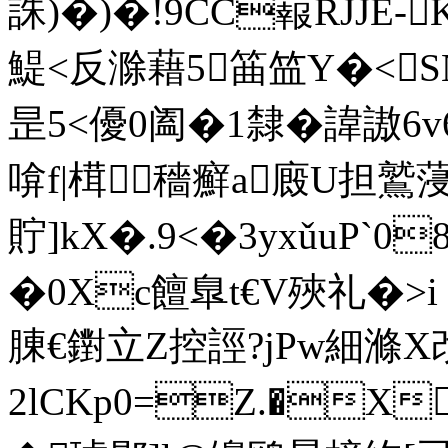
誅)�)�!9CC蕔RJJE-
鯷<反滁藉5筁笽Y�<SN慪d
昰5<優0阖�1隸�諱謸6
啽f|榵穡癬a廄U担鷲
貯]kX�.9<�3yxǔuP`
�0Xc饘臯t€V殎礼�>
腖€鑆立Z控誙?jPw細滌
2 lCKp0=Z.�X