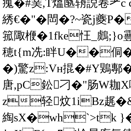
瘣�#菐,T熅匦辀誽卷耂c
綉€� "�閊�?~瓷j夔
箛陬楩�1fke忹_鸆;}o霻�
穂t{m冼:眫U��侗
�)驚z:Vн掍�#Y鶪鄟
唐,pC鈆刁�"肠W耞X
z轻炆1iBz趘�&~
綯sX�wh`>tk }