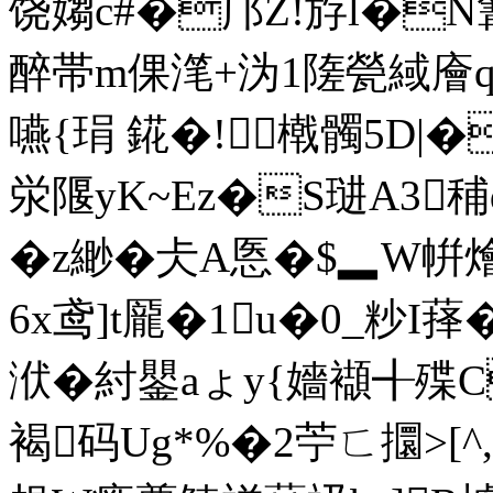
饶媰c#�邝Z!斿l�N篝
醉帯m倮滗+沩1隓甇緎廥q
嚥{琄 錵�!橶髑5D|�
泶隁yK~Ez�S琎A3秿
�z緲�仧A悘�$▂W帲燴
6x鸢]t龎�1u�0_粆I萚�
洑�紂鑍aょy{嬙襭╉殜C
褐码Ug*%�2苧ㄈ攌>[^