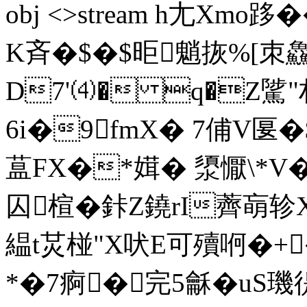
obj <>stream h尢Xmo跢
K斉�$�$昛魈拻%[朿鱻;
D7'⑷� q�Z騭"
6i�9fmX� 7俌V匽�
蒀FX�*媶� 澃懨\*V
囚楦�鉲Z鐃rI薺朚轸
緼t炗椪"Х吠E可殰哬�+�
*�7痾�完5龢�uS璣