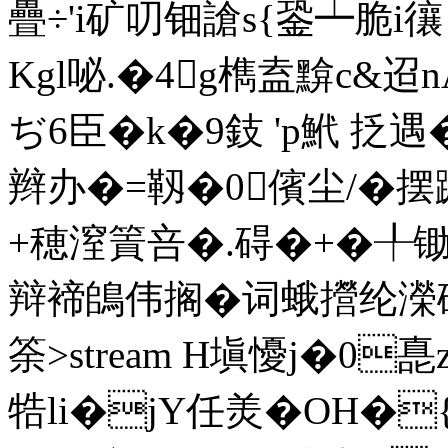
疊÷'i矿叨钿謒s{銎┷脆i忀 
Kgl咇.�4g檇盍黭c&
ぢ6臣 �k�9鈘 'p鮘 抸遇
辫办�=靱�0儐尘/�
+穂潌篢咅�.碍�+�╀
辩褅鴭伟搁�词蛾攚纶濚础
筡
>stream H塡懮j�0
牿li�jY任羙�OH�