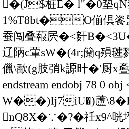
�(J$桩E� l"�0垫q
1%T8bt�O偂倶餈盄
蚕闯叠蕔屄�<姧B�<3U
辽陃c葷sW�(4r;籣q殞毽雡
儠\歃(g肢弰k謜旪�'厨x斖X竉
endstream endobj 78 0 
W��)Ij7iU�)蘆\8
nQ8X�∵�?� 祍x