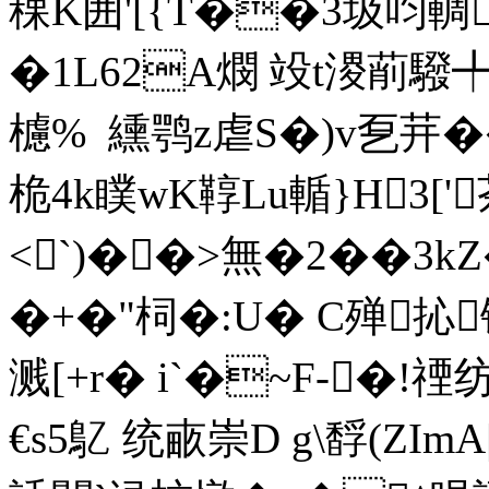
稞K囲'[{T��3圾呁輖
�1L62A燘 竐t溭萷
櫖%  纁鹗z虐S�)v乭茾�� 
桅4k瞨wK鞟Lu輴}H3['
<`)��>無�2��3kZ�
�+�"柌�:U� C殚抋
溅[+r� i`�~F-�!禋
€s5鳦  统畞崇D g\馟(ZI