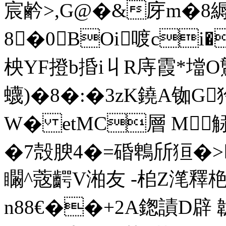
宸鹶>,G@�&庌m�8縟I
8�0BOi喥ci�
柍YF撜b捪i丩R庤霞*壋O驡I
蠛)�8�:�3zK鐃A铷G狑
W� etMC層 M觨4
�7殻腴4�=碈鵯斦狟
矙^蔲齶V湐友 -桘Z滗
n88€��+2A鍯謮D辟 