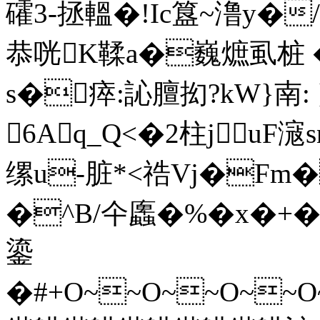
礭3-拯轀�!Ic簋~澛y�
恭咣K鞣a�巍熫虱桩 �8
s�瘁:訫膻抝?kW}南: 
6Aq_Q<�2柱juF
缧u-脏*<祰Vj�Fm
�^B/仐蠯�%�x�+�+t
鎏
�#+O~~O~~O~~O