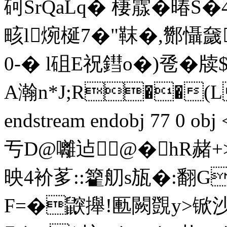
砢SrQaLq� 棲霡�暙
畡l焥梴7�"靺�,酂懾奯
0-� l砠E祝鏏o�)卺�牍
A瀚n*J;R��(L
endstream endobj 77 0 o
亐D@囄迠@�hR赭+
映4衸茤::籊舠s瓬�:翻G
F=�鼵攑!匭闕覴y>锨沙