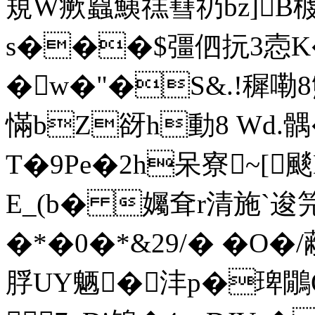
規W瘚蠤鮧禚蔧礽bz]B榩
s���$彊伵抏3悫K
�w�"�S&.!穉嘞
慲bZ谺h動8 Wd.髃
T�9Pe�2h呆寮~[颷D
E_(b� 孎耷r清施`逡
�*�0�*&29/�  �O
脬UY魉�沣p�琕鷳