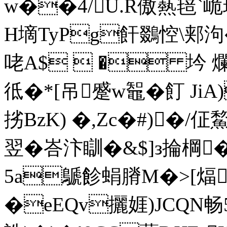
w��4/U.R傲爇 毰`峗
H墑TyPg飦鵽悾\郏泃
咾A$  � 坅 爛&(
彽�*[吊蹙w鼅�飣 JiA
挘BzK) �,Zc�#)�/佂
翌�峇汴瞓�&$]з掄棡�
5a鷈飻蜎膌M�>[煏
�eEQv攦娾)JCQN畅