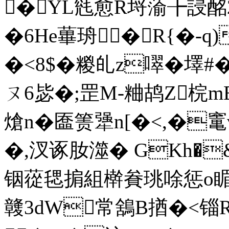
�YL毤愈R埒蕍╊誛酩 
�6He蓽珘�R{�-q
�<8$�糉 癿z噿�墿#
ㄡ6毖�;罡M-粬鸪Z梡m
熗n�匲 箦犟n[�<,�
�,汊诼肗澨� GKh�
铟蓯毸掮組檊貵珧唋惩o睸湷
竷3dW常鵨B揂�<锱R^;