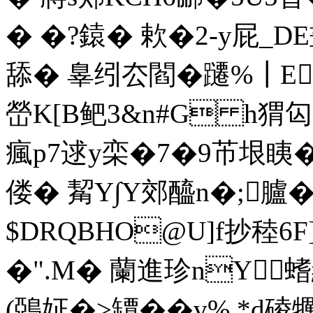
� �?鎱� 欶�2-y屁_
舔� 辠纼厺閻�躚%┃E 
嵤K[B鲃3&n#G h猬匃
瘋p7逑y栾� 7�9芇垠 眱�
偻� 觢Y∫Y郊醯n�;臚�
$DRQBHO@U]f抄稑6
�".M� 蘭進珍nY
(鵶姃�>罈��v%,*d碐