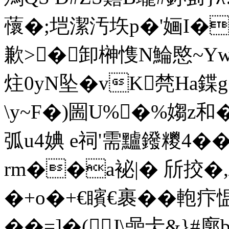
蘹�;垲潔汚垁p�'婳I�
歉>�卸榊愯N鯩愍~Yw桖
炷0yN坠�vK棾Ha鍱
\y~F�)圌U%�%媰z和�
弧u4婰 e祠'需黸鏺糭4�
rm��a袐|� 斦挍�,
�+o�+€矉€裹��軳疜愠
��=]�(J\喦仧&}#