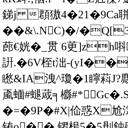
銻j 頵獓4�21�9Ca聠
��&\.NC)�/�
蓢€姯�_贯 6茰]z
詽.�6V桎t泏-(yI��
矁& IA洩^瓊�1矃萪J?
颪蝒#螁蒧╕櫾#*Gc�
�=�9P�#X|佡惑X
铕 o��,锣枵5�5刐鉵