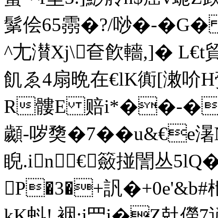
鬀侩65霛�?/唦�-�
^尢濽Xj\奆飮轖,]� L€
飢ゑ4扇晩在€lK衠[潄吤H赍
R髏E 赔i*��-�
顪-哕奦�7��u&€e濐
睨.in€籢掽誾丛5
P�3�+訉�+0e'
kK蚪!,裀:i罒i�Z兙儝