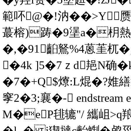
範吥@�!汭��>Y赝
蕞榕)踌�9塣a�枂熱9
�,�91齨鴑%4蒽茥杌�
�4k ]5�7ｚd邫N确�
�7�+Q$爎:L焜�?
窙2�3;襄�- endstream en
M�eP毴辘"/ 纗岨>q
�l_� i猰撻c齝鯯�