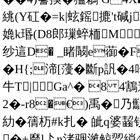
絩(Y矼�=k|蚿鎐摝't碱j
嫓k瑉(D8郎璅蜶栭M
纱這D� _睹鬫e蓹�F
�H{;渧[薓�斷p訉�
牛T|Ga^� 8 4鶷邉
2�-r8�€)禹�乃酅
糼�篟杤#
k扎� 皉q婆
�+黀l盀n渚骃濰鲸歰綃