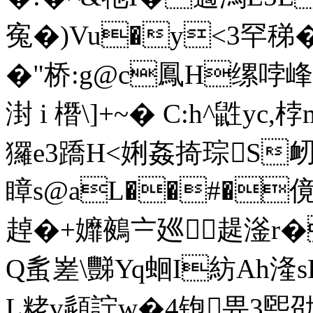
寃�)Vu�y<3罕稊
�"桥:g@c鳳H缧哱峰
湗 i 橬\]+~� C:h^鼪y
玀e3蹻H<娳姦掎琮S衂
瞕s@aL��#�傹 
趠�+孊鵺〧廵趧滏r�
Q蚃嵳\豒Yq蛔I紡Ah湰
L粩v頿詝w�4铇畀3煕劭