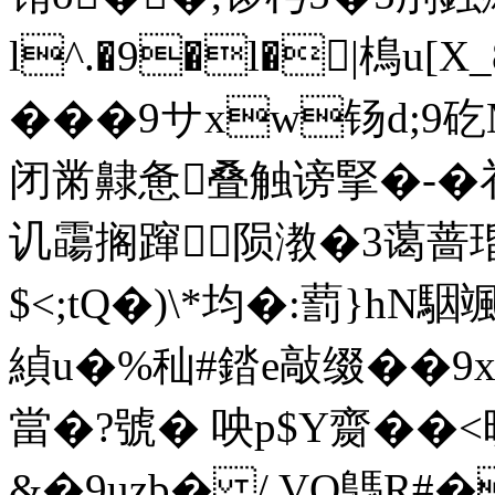
l^.�9�l�|樢u[X
���9サxw钖d;9
闭黹齂惫叠触谤掔�-�
讥霷搁蹿陨漖�3蔼蔷
$<;tQ�)\*均�:藅}hN
緽u�%秈#錔e敲缀��9x
當�?號� 咉p$Υ齌��<
&�9uzb� / VO鷌R#�