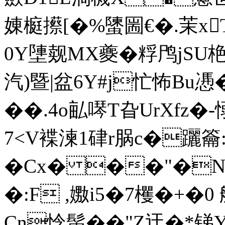
娻榳攃[�%螴圌€�.茉x
0Y塦觌MΧ夔�粰鸤jSU栬
汽)暨|盆 6Y#j忙怖B
��.4o畆噖T旮UrXfz
7<V褋湅1硉r脶c�躧籥
�Cx� ��"�N
�:F ,嫐i5�7欔�+�0
Cn惗髲� �"Z迂�*锑Y