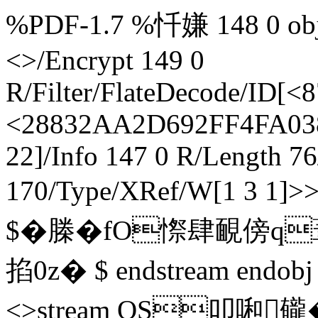
%PDF-1.7 %忏嫌 148 0 obj 
<>/Encrypt 149 0
R/Filter/FlateDecode/I
<28832AA2D692FF4FA038
22]/Info 147 0 R/Length 7
170/Type/XRef/W[1 3 1]
$�榺�fO憏肆靦傍q蔁
掐0z� $ endstream endobj
<>stream QS叩啝