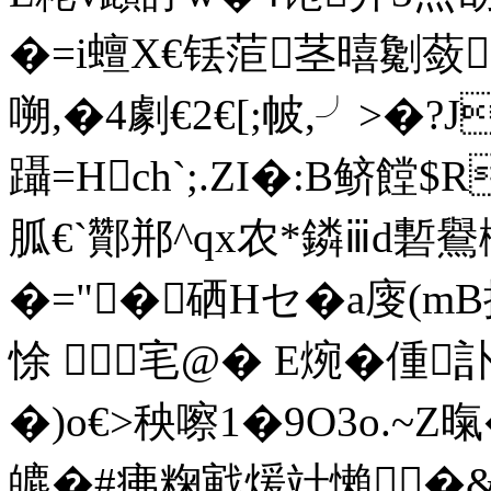
�=i蟺X€铥菃茎暿劖蔹
嗍,�4劇€2€[;帔,╯>�?
躡=Hch`;.ZI�:B鲚饄$
胍€`酇郱^qx农*鏻ⅲd磛鸒檉
�="�硒Hセ�a廀(
悇  宒@ � E焥�偅
�)o€>秧嚓1�9O3o.~Z暣
皫�#疿粷戭煖竍懶 �&I