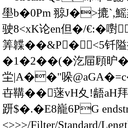
壆b�0Pm 翞J�>摝`
驶8<xK论en但�/€:�嚉
筭韘��&P�<5钎隘攖
�1�2��(�汔屇頋昈�
坣|A��"哚@aGA�=
卋鞲��蒾vH夊!龉aH
趼$�.�E8巃6PG endstre
<>>>/Filter/Standard/L