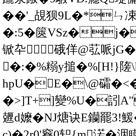
��'_覘狈9L�*ㄣ凁
�:5�篋VSz�j�
锨卆硪佯@苰哌jG�
�:�%糑y搥�%[H!}隓
hpU�E�\@礵�<�
�>]T+]變%U�訠A"
兣d嬤� NJ煻诀E钄罷3!鰀�
c)�2r0'竂0轵{m渃�