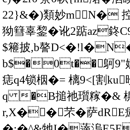
22}&�)類妙mN� 
狕篲辜錅�讹2踮az鉖
$篐披,b謷D<�!l�N
b$�0t��鴚9
痣q4锁栶�= 樆9<[割ku
q �B搥祂瓆糘�& 梹�
r,X��芣�萨dRE
�:�^&牠I�藡溩E5