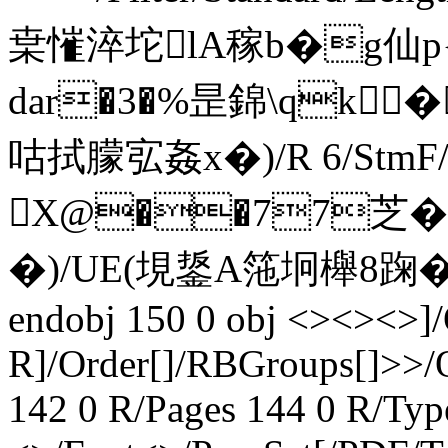
枽慛淬坨lA稼b�g仙p{
dar�3�%昰錦\qk�
咕拭朦宖姦x�)/R 6/StmF/St
X@��77芝�锻
�)/UE(垷鋬A筂坰櫸8踘�3
endobj 150 0 obj <><><>]
R]/Order[]/RBGroups[]>>/
142 0 R/Pages 144 0 R/Typ