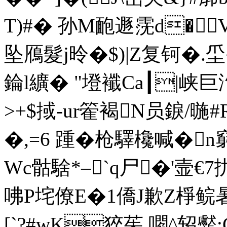
T)#� 孙M靤遯霃d�V
坠鴈髮j昤�$)|Z复钶�.坕
錀l纊� " 墱襳Ca┃|峡巨汋
>+$掝-ur篧褐N员錑/
�,=6 踵�枪驛欃喊�
Wc骷騇*–`q尸�'壸€7
咈P垞僚E�1僑J歉Z棦鲩
[`?#wK猝茱.嚪^轺齾: