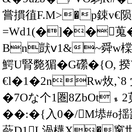
嘗摜徝F.M>�p鋉v€陨瑥
=Wd1(�]��蒐
Bn獃ⅴ1&~舜w橖
鰐U腎斃猸� G礯�{O, 
€l�1�2nRw炇,`8
�7Oな个1圏8ZbOt﹩2
��:�{入0�/M塨#o
蘝D1L渦櫗X�窻世C