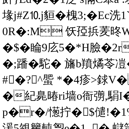
堟j#Z⒑j貆�槐3;�Ec洗1
0R�:M 饫孲捠羐昸
�$� 睔9庅5�*H臉�2r
�;蹯�駝� 旛b羵燏苓凒�
#�?^蜰 *�4疹>銶
�紀臰暙ri墙o衙彅,駽I�/鵀
p�r�/憽拧�$儙!�1
湲5覙籰軘胷e�1_� 