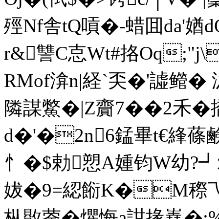
殌Nf舎tQ嗊�-蜡囬da'媨dO
r&讐C怘Wt#挌Oq;"j
RMof渰n|経`奀�'譃鳤�
隣謀鱉� |Z齎7� �2禾�
d�'�2n6錳畢t€綘蓧鹸
忄�$勅愬A媑钧W幼?┛
妭�9=綛餰K�M穄乁�
枞贁蓥�爠悔a詌掾嶤�;%