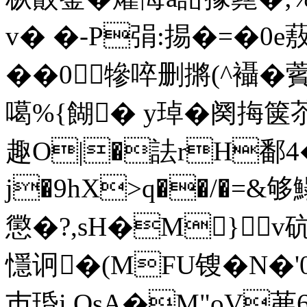
v� �-P弲:掦�=�0
��0 犙啐删摪(^襵� 
噶%{餬� y琸�阕挴箧苶
趣O|�詓rH鄱4
j�9hX>q��/�=&够
懲�?,sH�M}v砊
懚诇�(MFU锼�N�
巿琘i QsA�M"oV茀6