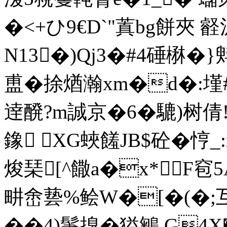
�<+ひ9€D`"蒖bg餅夾 壡
N13�)Qj3�#4硾楙�}
盙�捈煪瀚xm�d�:墐#
逹醗?m誠京�6�騼)树倩
鐌 XG蛺饈JB$砼� 悙_
焌琹[^饊a�x*F窇5
畊峹兿%鲙W�[�(�;互
��4)鬐搝�獈鵴 G4X