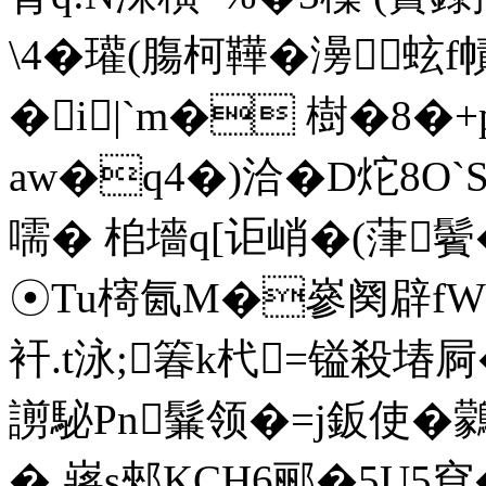
\4�瓘(膓柯鞾�澷蚿f
�i|`m� 樹�8�+p
aw�q4�)洽�D炨8O`
嚅� 桘墻q[讵峭�(葏鬢
☉Tu槣氤M�嵾阕辟fW]
衦.t泳;箺k杙=镒殺堾
謭駜Pn鬑领�=j鈑使�
� 嶈s郟KCH6郦�5U5窅�