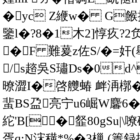
� yc Z緶w� G餱
鑒l�?8�1木2]惇疚?2负
�F 難萲z佐S/�=奸(
/s趦吳 S璛Ds�0d^
暸澀I�啓艭蝽 衅洅槨�乸
蜚BS盁亮宁u6崛W麘6��
紽'B[�韰80gSu|
胥q:N浨穔*%�3樔 (簀録