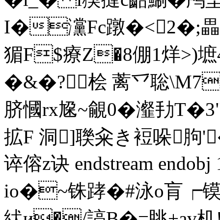
I�灙Fc蹾�<2�;
猸F$療Z�8倗1烊>)
�&�?桧 蓠乊聡\M7
脐慖rx尮~覦0� 瀣劧T�3
拡F 洞]聫籴き裋哚胊'
谇傛z诀 endstream endobj
io�~铢踍�#泳o肓┍
紎и�/謞B�=眺+av机