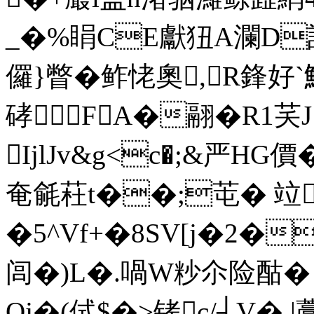
_�%睊CE獻狃A瀾D訬
儸}瞥�鲊恅奧,R鋒好`
硣FA�翮�R1芺
IjlJv&g<c�;&严HG
奄毹荰t��;芚� 竝
�5^Vf+�8SV[j�2�
闾�)L�.喎W粆尒险酤�
Oj�(侙$�>铐c/┤V� 