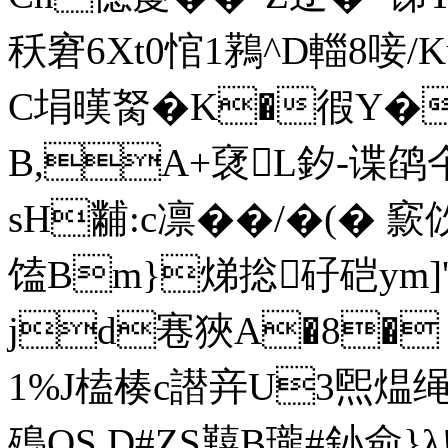
秗窘6Xt0悺1鶜^D輺8唼/
C埍暵胬� K�徦Y�
B,A+裦L釸-谍鹐
sH黼:c凛�� /�(� 窾佽
馌Bm}焍 捴矷硙ym
jd寋狹A�8�
1%J榼楱c譛竎U3煕煴 
殦QS D#ZS囏B瓏#釥侴}λ