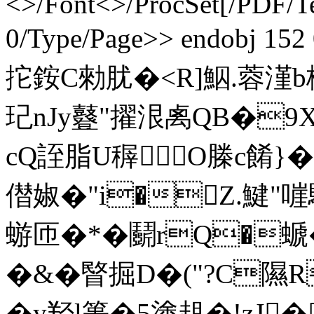
<>/Font<>/ProcSet[/PDF/T
0/Type/Page>> endobj 15
拕銨C勑肬� <R]鮂.蓉
玘nJy鼟"擢泿禼QB�9
cQ誈脂U稺O榺c餚}�
僣婌�"i�Z.鰎
蝣匝�*�鬬rQ�螔
�&�睯掘D�("?C隰R
� y羟l篑�5塗趄�!zJ