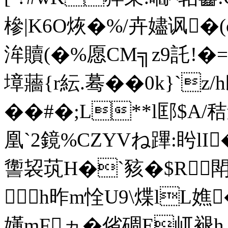
槮|K6O烣�%/卉嬧讽�
洠贖(� %愿CM╗z9託!
墇蘠{r紜.蓦��0k}`z
��#�;L**l邼$A/
凰`2鏡%CZYVね蹕:盻
讏袃茿H�`豥 �$R閗蓈
h昨m恮U9\煠lL嫶
嬞mFヵ�偗碉E屼褪h