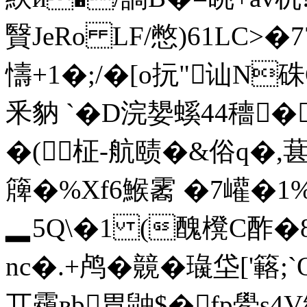
贀JeRo LF/憋)61LC>
懤+1�;/� [o抏"讪N
釆豽 `�D浣嫢螇44穯�
�(柾-航赜�&俗q�,
簰�%Xf6鯸霱 �7巏�1%
▂5Q\�1 (醜櫈C酢�
nc�.+鸬�竸� 璏垈['
丌靏вb胃鼬$� fp鱟s4