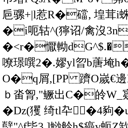
巵骡+|l惹R�礑, 堭茸i
�i呃轱^(獰诏/禽沒3n
�<r�懨軪dG^$.�
嘹璟噀2�.嫪yl曶b蓎埯h
O�q屑,[PP 躋O嵗€邊
ｂ畓胷,"鳜出C�皊W_
�Dz(玃 绮tl卆�4豞�
蠥"^f坒3.]鯋舲h$癌v蚅