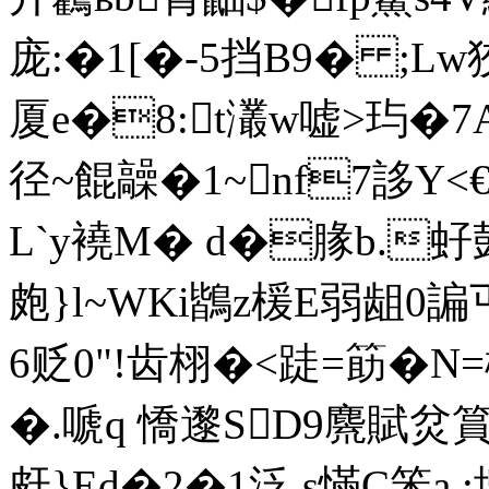
庞:�1[�-5挡B9� ;Lw
厦e�8:t灇w嘘>玙�7
径~餛髞�1~nf7誃Y<
L`y襓M� d�腞b.虸
皰}l~WKi鶛z楥E弱龃0
6贬0"!齿栩�<跿=筯�N
�.嗁q 憍邌SD9麍賦炃
皯}Ed�2�1泛 s慲C笨a :